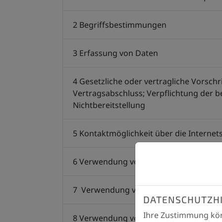
2 Begriffsbestimmungen
3 Erfassung von Daten
4 Gesetzliche oder vertragliche Vorschr
Vertragsabschluss; Verpflichtung der 
Nichtbereitstellung
5 Kontaktmöglichkeit über die Internets
6 Verwendung von Cookies
7 Verwendung von Google Maps
DATENSCHUTZH
Ihre Zustimmung kön
8 Verwendung von Google Fonts