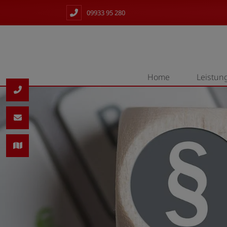
09933 95 280
Home
Leistun