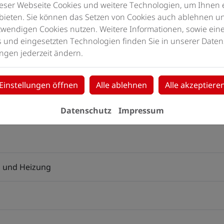
eser Webseite Cookies und weitere Technologien, um Ihnen 
bieten. Sie können das Setzen von Cookies auch ablehnen un
 zu externen Internetseiten
wendigen Cookies nutzen. Weitere Informationen, sowie eine 
s und eingesetzten Technologien finden Sie in unserer Daten
en
ngen jederzeit ändern.
Einstellungen öffnen
Alle ablehnen
Alle akzeptiere
beitung, die von dem Verantwortlichen oder einem Dritten 
Datenschutz
Impressum
d und Heizung