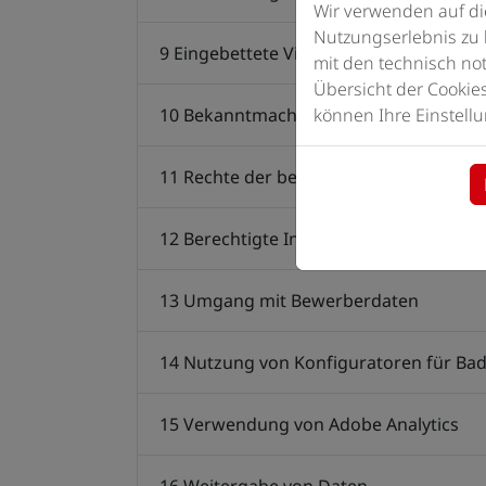
Wir verwenden auf di
Nutzungserlebnis zu 
9 Eingebettete Videos, Bilder und Links
mit den technisch not
Übersicht der Cookie
10 Bekanntmachung von Veränderung
können Ihre Einstellu
11 Rechte der betroffenen Personen
12 Berechtigte Interessen an der Verar
13 Umgang mit Bewerberdaten
14 Nutzung von Konfiguratoren für Ba
15 Verwendung von Adobe Analytics