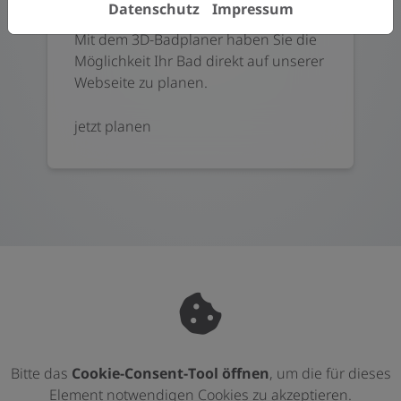
Datenschutz
Impressum
3D-BADPLANER
Mit dem 3D-Badplaner haben Sie die
Möglichkeit Ihr Bad direkt auf unserer
Webseite zu planen.
jetzt planen
Bitte das
Cookie-Consent-Tool öffnen
, um die für dieses
Element notwendigen Cookies zu akzeptieren.